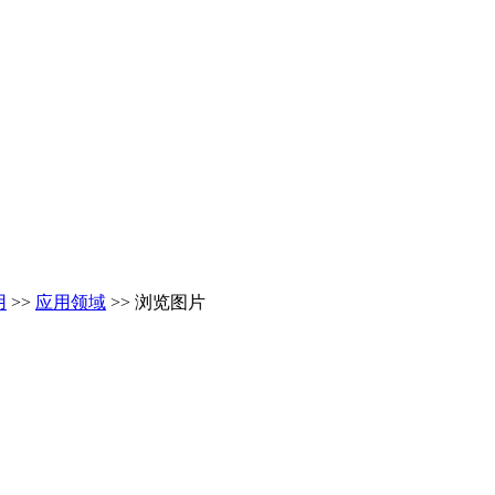
用
>>
应用领域
>> 浏览图片