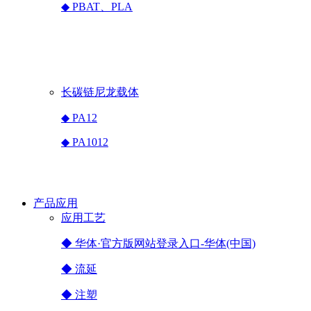
◆ PBAT、PLA
长碳链尼龙载体
◆ PA12
◆ PA1012
产品应用
应用工艺
◆ 华体·官方版网站登录入口-华体(中国)
◆ 流延
◆ 注塑