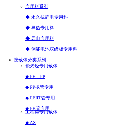
专用料系列
◆ 永久抗静电专用料
◆ 导热专用料
◆ 导电专用料
◆ 储能电池双级板专用料
按载体分类系列
聚烯烃专用载体
◆ PE、PP
◆ PP-R管专用
◆ PERT管专用
◆ PB管专用
工程类专用载体
◆ AS