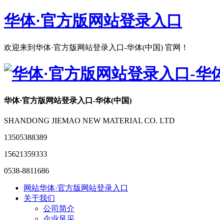
华体·官方版网站登录入口
欢迎来到华体·官方版网站登录入口-华体(中国) 官网！
华体·官方版网站登录入口-华体(中国)
SHANDONG JIEMAO NEW MATERIAL CO. LTD
13505388389
15621359333
0538-8811686
网站华体·官方版网站登录入口
关于我们
公司简介
企业风采