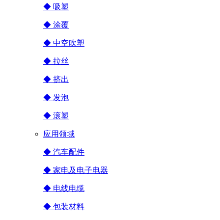
◆ 吸塑
◆ 涂覆
◆ 中空吹塑
◆ 拉丝
◆ 挤出
◆ 发泡
◆ 滚塑
应用领域
◆ 汽车配件
◆ 家电及电子电器
◆ 电线电缆
◆ 包装材料