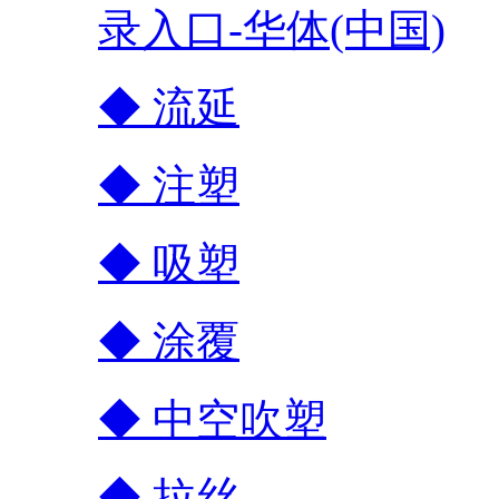
录入口-华体(中国)
◆ 流延
◆ 注塑
◆ 吸塑
◆ 涂覆
◆ 中空吹塑
◆ 拉丝