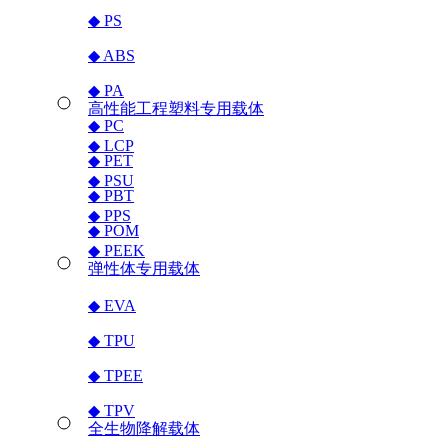
◆ PS
◆ ABS
◆ PA
高性能工程塑料专用载体
◆ PC
◆ LCP
◆ PET
◆ PSU
◆ PBT
◆ PPS
◆ POM
◆ PEEK
弹性体专用载体
◆ EVA
◆ TPU
◆ TPEE
◆ TPV
全生物降解载体