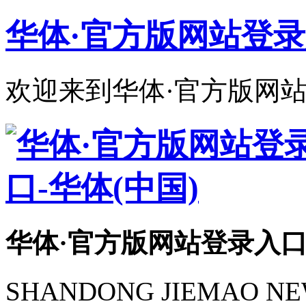
华体·官方版网站登
欢迎来到华体·官方版网站
华体·官方版网站登录入口-
SHANDONG JIEMAO NEW