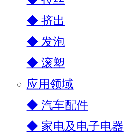
◆ 挤出
◆ 发泡
◆ 滚塑
应用领域
◆ 汽车配件
◆ 家电及电子电器