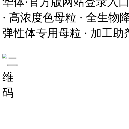
华体·官方版网站登录入口
· 高浓度色母粒 · 全生物
弹性体专用母粒 · 加工助