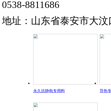
0538-8811686
地址：山东省泰安市大汶
永久抗静电专用料
导热