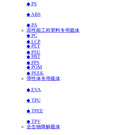
◆ PS
◆ ABS
◆ PA
高性能工程塑料专用载体
◆ PC
◆ LCP
◆ PET
◆ PSU
◆ PBT
◆ PPS
◆ POM
◆ PEEK
弹性体专用载体
◆ EVA
◆ TPU
◆ TPEE
◆ TPV
全生物降解载体