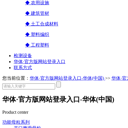
◆ 农用设施
◆ 建筑管材
◆ 土工合成材料
◆ 塑料编织
◆ 工程塑料
检测设备
华体·官方版网站登录入口
联系方式
您当前位置：
华体·官方版网站登录入口-华体(中国)
>>
华体·官
华体·官方版网站登录入口-华体(中国)
Product center
功能母粒系列