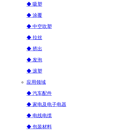
◆ 吸塑
◆ 涂覆
◆ 中空吹塑
◆ 拉丝
◆ 挤出
◆ 发泡
◆ 滚塑
应用领域
◆ 汽车配件
◆ 家电及电子电器
◆ 电线电缆
◆ 包装材料