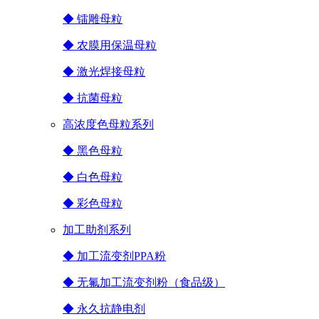
◆ 镭雕母粒
◆ 农膜用保温母粒
◆ 激光焊接母粒
◆ 抗菌母粒
高浓度色母粒系列
◆ 黑色母粒
◆ 白色母粒
◆ 彩色母粒
加工助剂系列
◆ 加工流变剂PPA粉
◆ 无氟加工流变剂粉（食品级）
◆ 永久抗静电剂