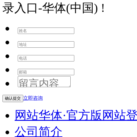
录入口-华体(中国) !
立即咨询
网站华体·官方版网站
公司简介