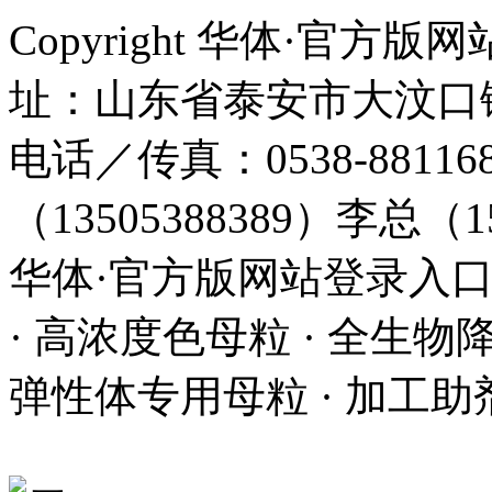
Copyright 华体·官方
址：山东省泰安市大汶口
电话／传真：0538-881
（13505388389）李总（15
华体·官方版网站登录入口
· 高浓度色母粒 · 全生物
弹性体专用母粒 · 加工助