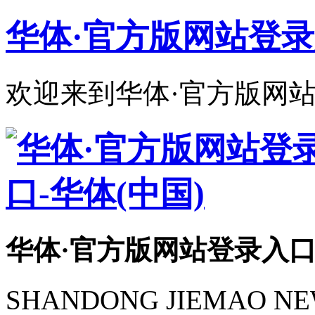
华体·官方版网站登
欢迎来到华体·官方版网站
华体·官方版网站登录入口-
SHANDONG JIEMAO NEW