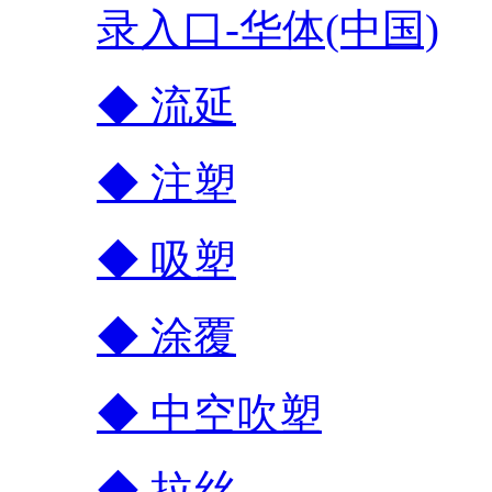
录入口-华体(中国)
◆ 流延
◆ 注塑
◆ 吸塑
◆ 涂覆
◆ 中空吹塑
◆ 拉丝