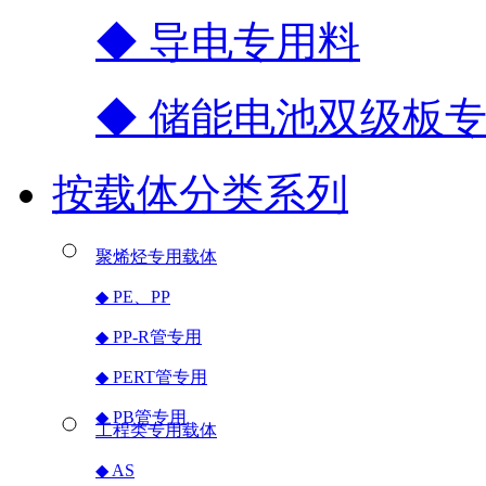
◆ 导电专用料
◆ 储能电池双级板
按载体分类系列
聚烯烃专用载体
◆ PE、PP
◆ PP-R管专用
◆ PERT管专用
◆ PB管专用
工程类专用载体
◆ AS